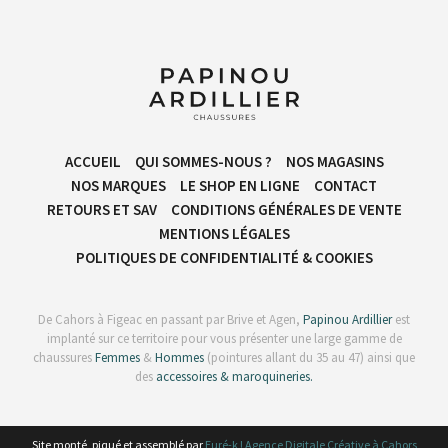
ACCUEIL
QUI SOMMES-NOUS ?
NOS MAGASINS
NOS MARQUES
LE SHOP EN LIGNE
CONTACT
RETOURS ET SAV
CONDITIONS GÉNÉRALES DE VENTE​
MENTIONS LÉGALES
POLITIQUES DE CONFIDENTIALITÉ & COOKIES
De Cahors à Figeac en passant par Brive et Agen,
Papinou Ardillier
est
implanté sur ce territoire pour vous présenter une large gamme de
chaussures
Femmes
&
Hommes
(pointures allant du 35 au 47) ainsi que
des
accessoires & maroquineries.
Site monté, piqué et assemblé par
Euré-k ! Agence Digitale Créative à Cahors