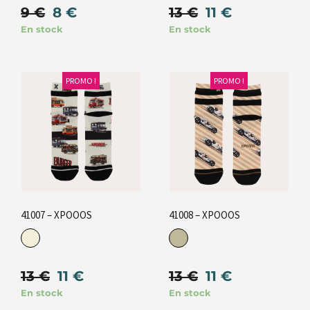
9
€
8
€
13
€
11
€
En stock
En stock
PROMO !
PROMO !
41007 – XPOOOS
41008 – XPOOOS
13
€
11
€
13
€
11
€
En stock
En stock