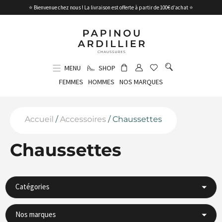
⭐ Bienvenue chez nous ! La livraison est offerte à partir de 100€ d’achat ⭐
MENU
SHOP
FEMMES
HOMMES
NOS MARQUES
Accueil
/
Accessoires
/ Chaussettes
Chaussettes
Catégories
Nos marques