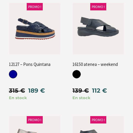
PROMO !
PROMO !
12127 – Pons Quintana
16150 atenea – weekend
315
€
189
€
139
€
112
€
En stock
En stock
PROMO !
PROMO !