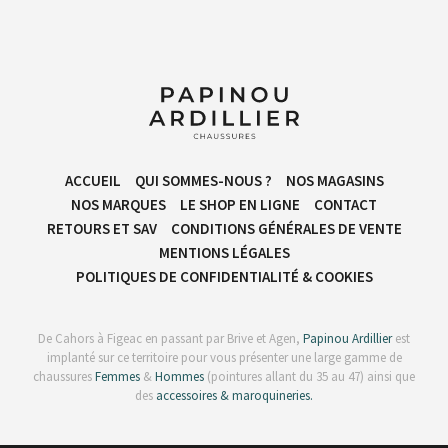
ACCUEIL
QUI SOMMES-NOUS ?
NOS MAGASINS
NOS MARQUES
LE SHOP EN LIGNE
CONTACT
RETOURS ET SAV
CONDITIONS GÉNÉRALES DE VENTE​
MENTIONS LÉGALES
POLITIQUES DE CONFIDENTIALITÉ & COOKIES
De Cahors à Figeac en passant par Brive et Agen,
Papinou Ardillier
est
implanté sur ce territoire pour vous présenter une large gamme de
chaussures
Femmes
&
Hommes
(pointures allant du 35 au 47) ainsi que
des
accessoires & maroquineries.