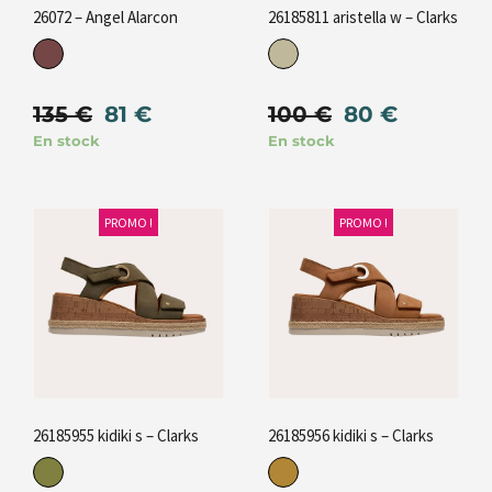
26072 – Angel Alarcon
26185811 aristella w – Clarks
135
€
81
€
100
€
80
€
En stock
En stock
PROMO !
PROMO !
26185955 kidiki s – Clarks
26185956 kidiki s – Clarks