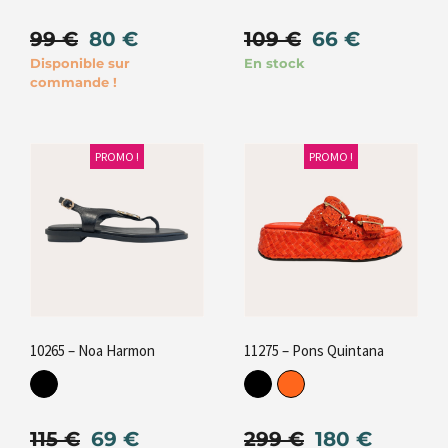
99
€
80
€
109
€
66
€
Disponible sur
En stock
commande !
PROMO !
PROMO !
10265 – Noa Harmon
11275 – Pons Quintana
115
€
69
€
299
€
180
€