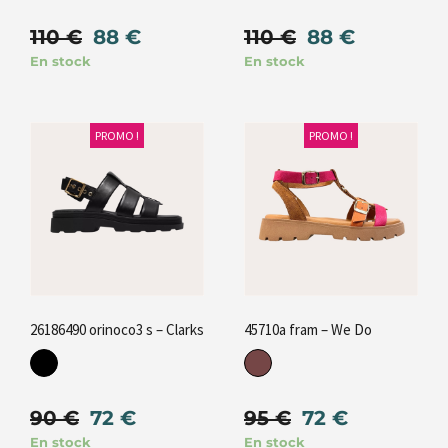
110
€
88
€
110
€
88
€
En stock
En stock
PROMO !
PROMO !
26186490 orinoco3 s – Clarks
45710a fram – We Do
90
€
72
€
95
€
72
€
En stock
En stock