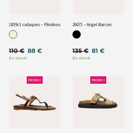
1839c1 cadaques – Pikolinos
26071 – Angel Alarcon
110
€
88
€
135
€
81
€
En stock
En stock
PROMO !
PROMO !