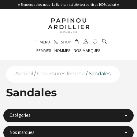
⭐ Bienvenue chez nous ! La livraison est offerte à partir de 100€ d’achat ⭐
MENU
SHOP
FEMMES
HOMMES
NOS MARQUES
Accueil
/
Chaussures femme
/ Sandales
Sandales
Catégories
Nos marques