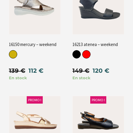
16150 mercury – weekend
16213 atenea – weekend
139
€
112
€
149
€
120
€
En stock
En stock
PROMO !
PROMO !