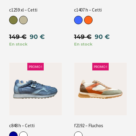
c1259 xl – Cetti
c1407 h – Cetti
149
€
90
€
149
€
90
€
En stock
En stock
PROMO !
PROMO !
c848 h – Cetti
f2192 – Fluchos