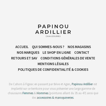
ACCUEIL
QUI SOMMES-NOUS ?
NOS MAGASINS
NOS MARQUES
LE SHOP EN LIGNE
CONTACT
RETOURS ET SAV
CONDITIONS GÉNÉRALES DE VENTE​
MENTIONS LÉGALES
POLITIQUES DE CONFIDENTIALITÉ & COOKIES
De Cahors à Figeac en passant par Brive et Agen,
Papinou Ardillier
est
implanté sur ce territoire pour vous présenter une large gamme de
chaussures
Femmes
&
Hommes
(pointures allant du 35 au 47) ainsi que
des
accessoires & maroquineries.