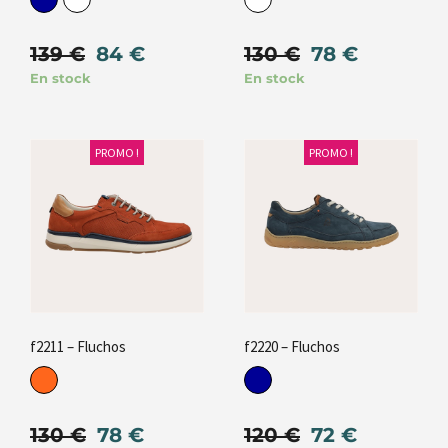
139
€
84
€
130
€
78
€
En stock
En stock
PROMO !
PROMO !
f2211 – Fluchos
f2220 – Fluchos
130
€
78
€
120
€
72
€