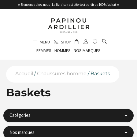
⭐ Bienvenue chez nous ! La livraison est offerte à partir de 100€ d’achat ⭐
MENU
SHOP
FEMMES
HOMMES
NOS MARQUES
Accueil
/
Chaussures homme
/ Baskets
Baskets
Catégories
Nos marques