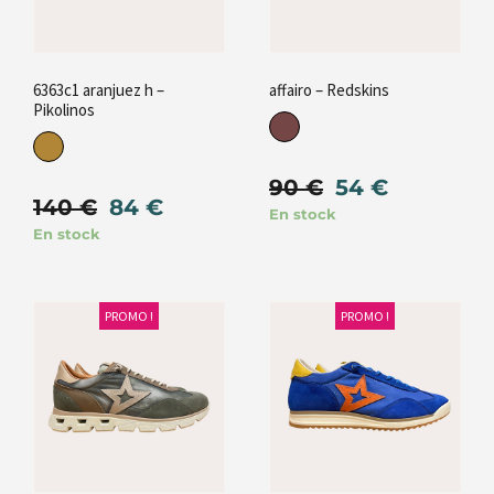
6363c1 aranjuez h –
affairo – Redskins
Pikolinos
90
€
54
€
140
€
84
€
En stock
En stock
PROMO !
PROMO !