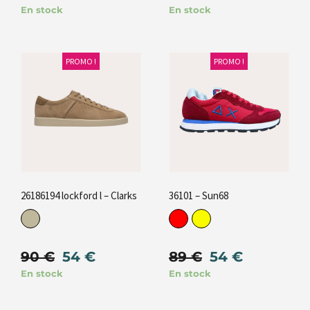
En stock
En stock
PROMO !
PROMO !
26186194 lockford l – Clarks
36101 – Sun68
90
€
54
€
89
€
54
€
En stock
En stock