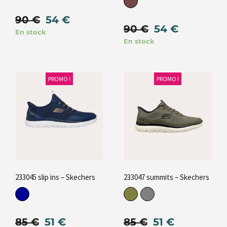
90
€
54
€
90
€
54
€
En stock
En stock
PROMO !
PROMO !
233045 slip ins – Skechers
233047 summits – Skechers
85
€
51
€
85
€
51
€