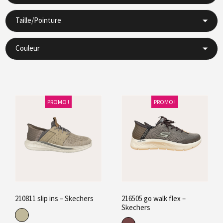
Taille/Pointure
Couleur
PROMO !
PROMO !
210811 slip ins – Skechers
216505 go walk flex –
Skechers