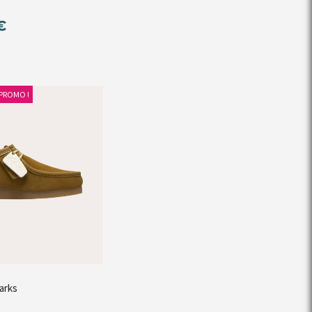
€
PROMO !
larks