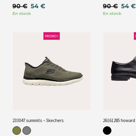
90
€
54
€
90
€
54
€
En stock
En stock
PROMO !
233047 summits – Skechers
26161285 howard 