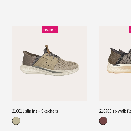
PROMO !
210811 slip ins – Skechers
216505 go walk fl