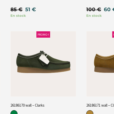
85
€
51
€
100
€
60
En stock
En stock
PROMO !
26186170 wall – Clarks
26186171 wall – C