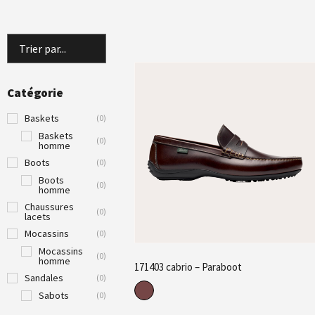
Catégorie
Baskets
(
0
)
Baskets
(
0
)
homme
Boots
(
0
)
Boots
(
0
)
homme
Chaussures
(
0
)
lacets
Mocassins
(
0
)
Mocassins
(
0
)
homme
171403 cabrio – Paraboot
Sandales
(
0
)
Sabots
(
0
)