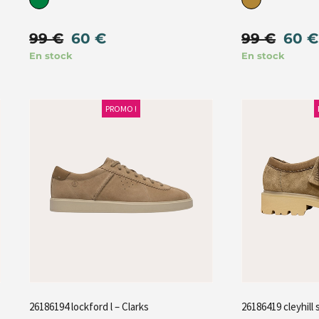
99
€
60
€
99
€
60
€
En stock
En stock
PROMO !
26186194 lockford l – Clarks
26186419 cleyhill 