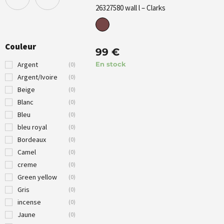
26327580 wall l – Clarks
9.5
10
Couleur
99
€
10.5
11
Argent
En stock
(
0
)
Argent/Ivoire
(
0
)
12
35
Beige
(
0
)
Blanc
(
0
)
36
37
Bleu
(
0
)
bleu royal
(
0
)
Bordeaux
(
0
)
36.5
38
Camel
(
0
)
creme
(
0
)
37.5
39
Green yellow
(
0
)
Gris
(
0
)
38.5
39-42
incense
(
0
)
Jaune
(
0
)