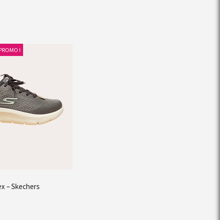
PROMO !
ex – Skechers