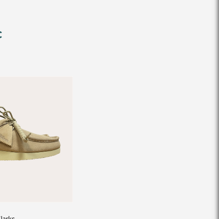
€
Clarks