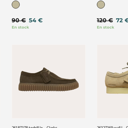
90
€
54
€
120
€
72
En stock
En stock
26187378 torhill lo – Clarks
26327369 wall l – 