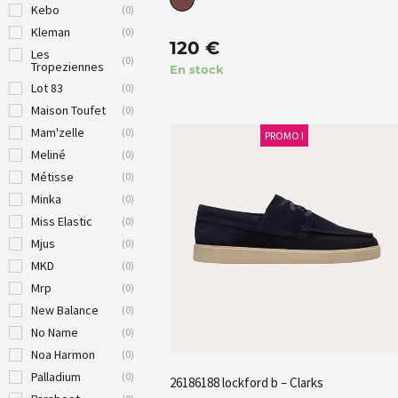
Kebo
(
0
)
Kleman
(
0
)
120
€
Les
(
0
)
Tropeziennes
En stock
Lot 83
(
0
)
Maison Toufet
(
0
)
Mam'zelle
(
0
)
PROMO !
Meliné
(
0
)
Métisse
(
0
)
Minka
(
0
)
Miss Elastic
(
0
)
Mjus
(
0
)
MKD
(
0
)
Mrp
(
0
)
New Balance
(
0
)
No Name
(
0
)
Noa Harmon
(
0
)
Palladium
(
0
)
26186188 lockford b – Clarks