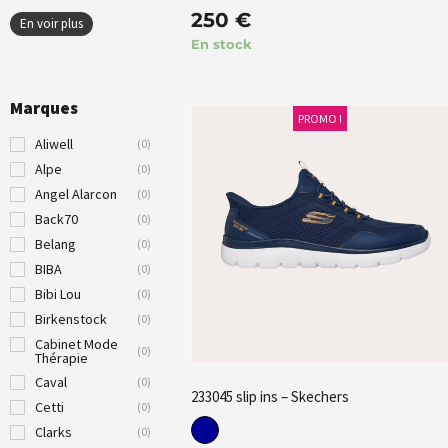
250
€
En voir plus
En stock
Marques
PROMO !
Aliwell
(
0
)
Alpe
(
0
)
Angel Alarcon
(
0
)
Back70
(
0
)
Belang
(
0
)
BIBA
(
0
)
Bibi Lou
(
0
)
Birkenstock
(
0
)
Cabinet Mode
(
0
)
Thérapie
Caval
(
0
)
233045 slip ins – Skechers
Cetti
(
0
)
Clarks
(
0
)