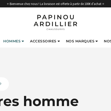
⭐ Bienvenue chez nous ! La livraison est offerte à partir de 100€ d’achat ⭐
HOMMES
ACCESSOIRES
NOS MARQUES
NO
e
res homme