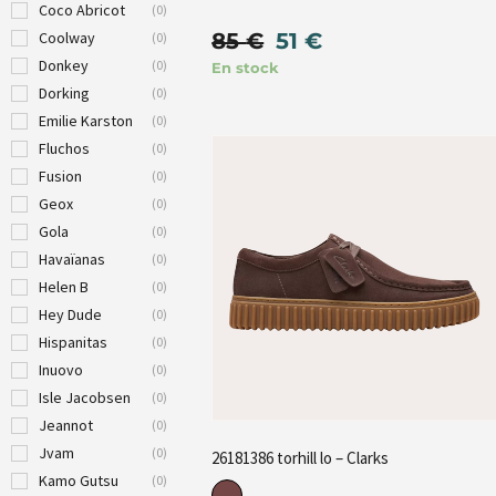
Coco Abricot
(
0
)
85
€
51
€
Coolway
(
0
)
Donkey
(
0
)
En stock
Dorking
(
0
)
Emilie Karston
(
0
)
Fluchos
(
0
)
Fusion
(
0
)
Geox
(
0
)
Gola
(
0
)
Havaïanas
(
0
)
Helen B
(
0
)
Hey Dude
(
0
)
Hispanitas
(
0
)
Inuovo
(
0
)
Isle Jacobsen
(
0
)
Jeannot
(
0
)
Jvam
(
0
)
26181386 torhill lo – Clarks
Kamo Gutsu
(
0
)