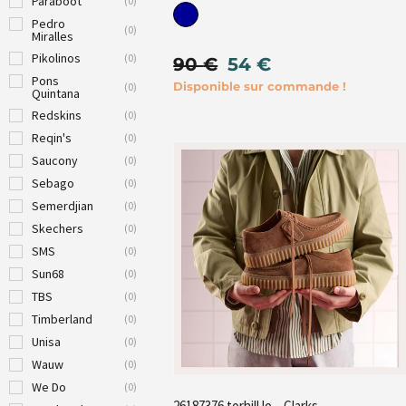
Paraboot
(
0
)
Pedro
(
0
)
Miralles
Pikolinos
(
0
)
90
€
54
€
Pons
Disponible sur commande !
(
0
)
Quintana
Redskins
(
0
)
Reqin's
(
0
)
Saucony
(
0
)
Sebago
(
0
)
Semerdjian
(
0
)
Skechers
(
0
)
SMS
(
0
)
Sun68
(
0
)
TBS
(
0
)
Timberland
(
0
)
Unisa
(
0
)
Wauw
(
0
)
We Do
(
0
)
26187376 torhill lo – Clarks