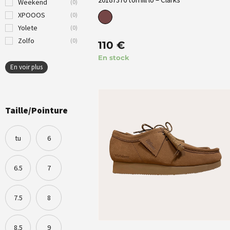
Weekend
(
0
)
XPOOOS
(
0
)
Yolete
(
0
)
Zolfo
(
0
)
110
€
En stock
En voir plus
Taille/Pointure
tu
6
6.5
7
7.5
8
8.5
9