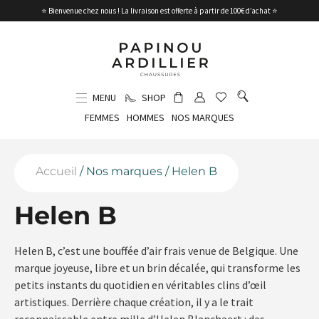
⭐ Bienvenue chez nous ! La livraison est offerte à partir de 100€ d’achat ⭐
MENU
SHOP
FEMMES
HOMMES
NOS MARQUES
Accueil
/ Nos marques / Helen B
Helen B
Helen B, c’est une bouffée d’air frais venue de Belgique. Une
marque joyeuse, libre et un brin décalée, qui transforme les
petits instants du quotidien en véritables clins d’œil
artistiques. Derrière chaque création, il y a le trait
reconnaissable entre mille d’Helen Blanchaert : des