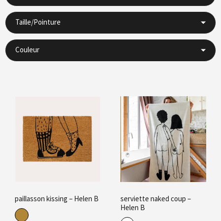
Taille/Pointure
Couleur
paillasson kissing – Helen B
serviette naked coup –
Helen B