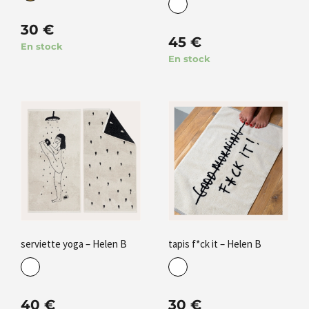
30
€
45
€
En stock
En stock
serviette yoga – Helen B
tapis f*ck it – Helen B
40
€
30
€