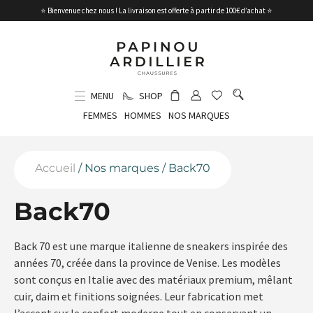
⭐ Bienvenue chez nous ! La livraison est offerte à partir de 100€ d’achat ⭐
MENU
SHOP
FEMMES
HOMMES
NOS MARQUES
Accueil
/ Nos marques / Back70
Back70
Back 70 est une marque italienne de sneakers inspirée des
années 70, créée dans la province de Venise. Les modèles
sont conçus en Italie avec des matériaux premium, mêlant
cuir, daim et finitions soignées. Leur fabrication met
l’accent sur le confort moderne tout en conservant un