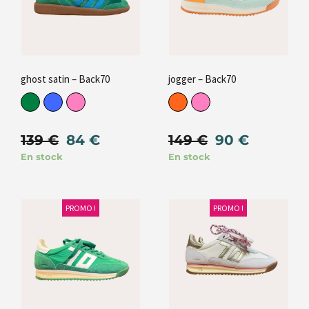
ghost satin – Back70
jogger – Back70
139
€
84
€
149
€
90
€
En stock
En stock
PROMO !
PROMO !