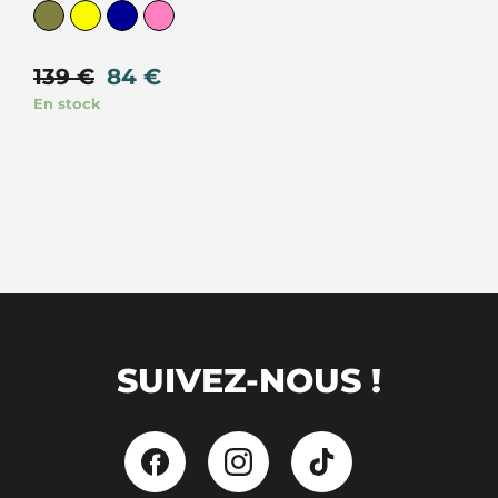
139
€
84
€
En stock
SUIVEZ-NOUS !