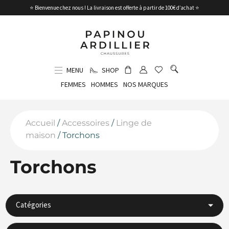
⭐ Bienvenue chez nous ! La livraison est offerte à partir de 100€ d’achat ⭐
MENU
SHOP
FEMMES
HOMMES
NOS MARQUES
Accueil
/
Accessoires
/
Linge de
maison
/ Torchons
Torchons
Catégories