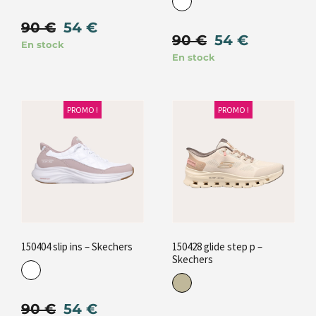
90
€
54
€
90
€
54
€
En stock
En stock
PROMO !
PROMO !
150404 slip ins – Skechers
150428 glide step p –
Skechers
90
€
54
€