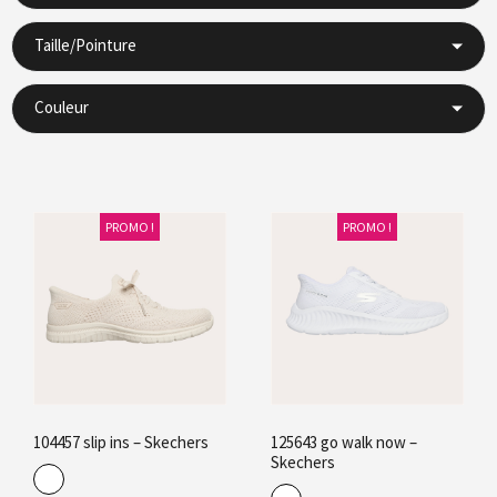
Taille/Pointure
Couleur
PROMO !
PROMO !
104457 slip ins – Skechers
125643 go walk now –
Skechers