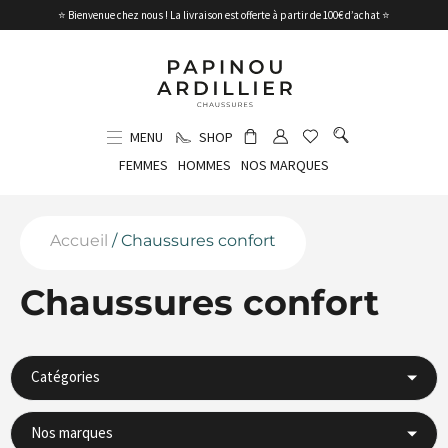
⭐ Bienvenue chez nous ! La livraison est offerte à partir de 100€ d’achat ⭐
MENU
SHOP
FEMMES
HOMMES
NOS MARQUES
Accueil
/ Chaussures confort
Chaussures confort
Catégories
Nos marques