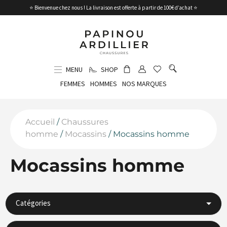
⭐ Bienvenue chez nous ! La livraison est offerte à partir de 100€ d’achat ⭐
MENU
SHOP
FEMMES
HOMMES
NOS MARQUES
Accueil
/
Chaussures
homme
/
Mocassins
/ Mocassins homme
Mocassins homme
Catégories