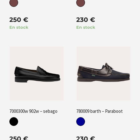
250
€
230
€
En stock
En stock
7000300w 902w – sebago
780009 barth – Paraboot
250
€
230
€