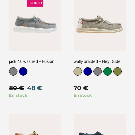
PROMO !
jack 4.0 washed – Fusion
wally braided – Hey Dude
80
€
48
€
70
€
En stock
En stock