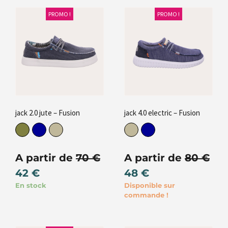
PROMO !
PROMO !
jack 2.0 jute – Fusion
jack 4.0 electric – Fusion
A partir de
70
€
A partir de
80
€
42
€
48
€
En stock
Disponible sur
commande !