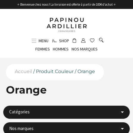
⭐ Bienvenue chez nous ! La livraison est offerte à partir de 100€ d’achat ⭐
MENU
SHOP
FEMMES
HOMMES
NOS MARQUES
Accueil
/ Produit Couleur / Orange
Orange
Catégories
Nos marques