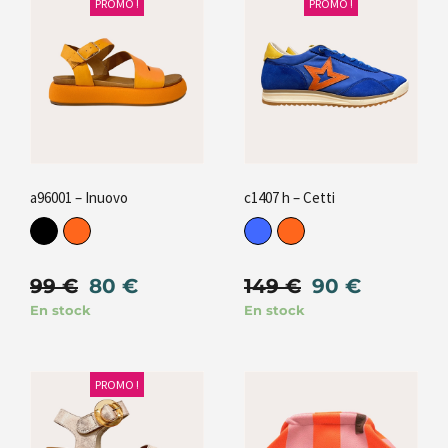
PROMO !
PROMO !
a96001 – Inuovo
c1407 h – Cetti
99
€
80
€
149
€
90
€
En stock
En stock
PROMO !