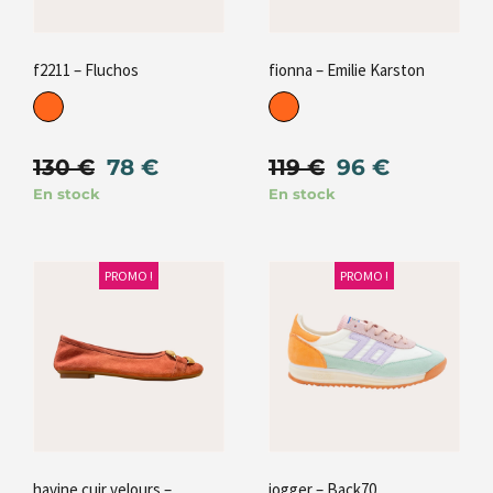
f2211 – Fluchos
fionna – Emilie Karston
130
€
78
€
119
€
96
€
En stock
En stock
PROMO !
PROMO !
havine cuir velours –
jogger – Back70