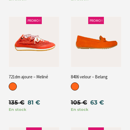
PROMO !
PROMO !
721dm ajoure – Meliné
8406 velour – Belang
135
€
81
€
105
€
63
€
En stock
En stock