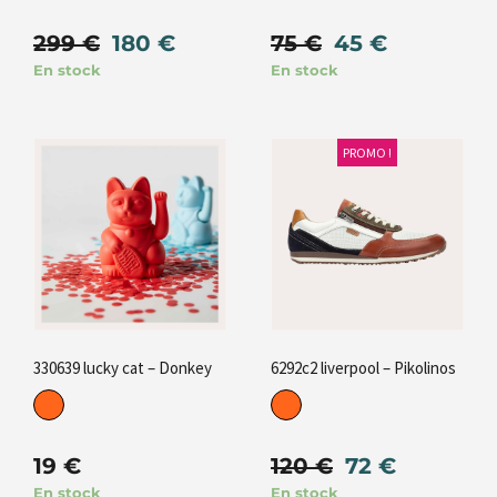
299
€
180
€
75
€
45
€
En stock
En stock
PROMO !
330639 lucky cat – Donkey
6292c2 liverpool – Pikolinos
19
€
120
€
72
€
En stock
En stock