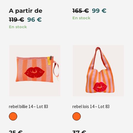
A partir de
165
€
99
€
En stock
119
€
96
€
En stock
rebel billie 14 – Lot 83
rebel lois 14 – Lot 83
25
€
37
€