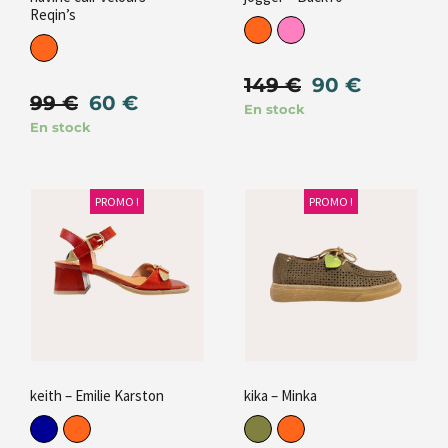
Reqin’s
149
€
90
€
99
€
60
€
En stock
En stock
PROMO !
PROMO !
keith – Emilie Karston
kika – Minka