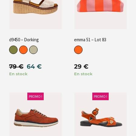
d9450 – Dorking
emma 51 – Lot 83
79
€
64
€
29
€
En stock
En stock
PROMO !
PROMO !