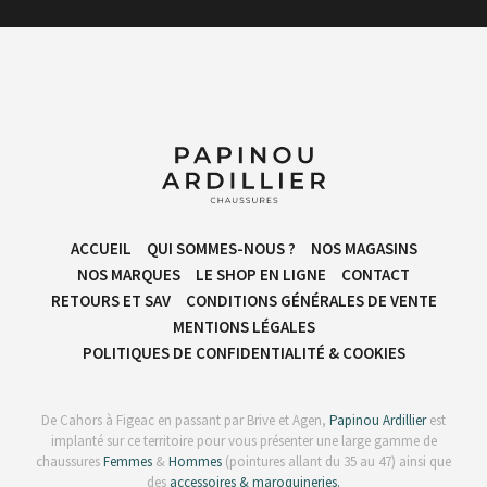
ACCUEIL
QUI SOMMES-NOUS ?
NOS MAGASINS
NOS MARQUES
LE SHOP EN LIGNE
CONTACT
RETOURS ET SAV
CONDITIONS GÉNÉRALES DE VENTE​
MENTIONS LÉGALES
POLITIQUES DE CONFIDENTIALITÉ & COOKIES
De Cahors à Figeac en passant par Brive et Agen,
Papinou Ardillier
est
implanté sur ce territoire pour vous présenter une large gamme de
chaussures
Femmes
&
Hommes
(pointures allant du 35 au 47) ainsi que
des
accessoires & maroquineries.