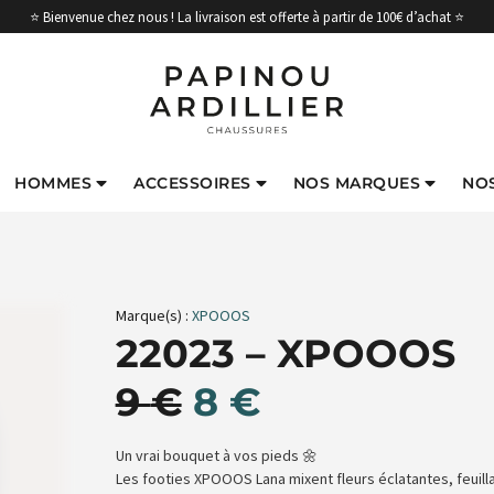
⭐ Bienvenue chez nous ! La livraison est offerte à partir de 100€ d’achat ⭐
HOMMES
ACCESSOIRES
NOS MARQUES
NO
Marque(s) :
XPOOOS
22023 – XPOOOS
9
€
8
€
Un vrai bouquet à vos pieds 🌼
Les footies XPOOOS Lana mixent fleurs éclatantes, feuill