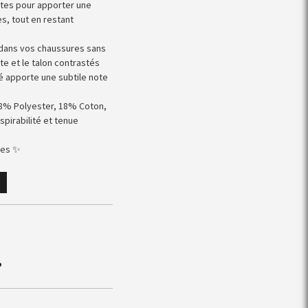
faites pour apporter une
s, tout en restant
t dans vos chaussures sans
te et le talon contrastés
é apporte une subtile note
78% Polyester, 18% Coton,
spirabilité et tenue
les ✨
?