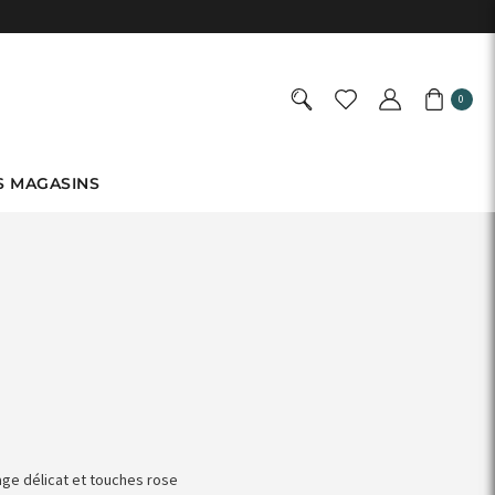
0
S MAGASINS
age délicat et touches rose