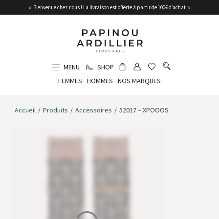
⭐ Bienvenue chez nous ! La livraison est offerte à partir de 100€ d’achat ⭐
MENU
SHOP
FEMMES
HOMMES
NOS MARQUES
Accueil
/
Produits
/
Accessoires
/
52017 – XPOOOS