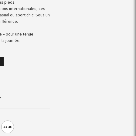
es pieds.
ions internationales, ces
sual ou sport chic. Sous un
différence.
 – pour une tenue
 la journée.
e
?
43-46