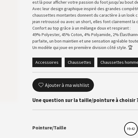
est là pour afficher votre passion du foot jusqu’au bout d
Avec leur design graphique inspiré des grandes compétit
chaussettes montantes donnent du caractère à un look ca
jean retroussé ou avec un short, elles font clairement la 
Confort au top grâce à un mélange doux et respirant :
49% Polyester, 45% Coton, 4% Polyamide, 2% Élasthanne
parfaite, un bon maintien et une sensation agréable toute
Un modèle qui joue en première division côté style. 🏆
Accessoires
Chaussettes
Chaussettes homm
Ajouter à ma wishlist
Une question sur la taille/pointure à choisir 
Pointure/Taille
39-42