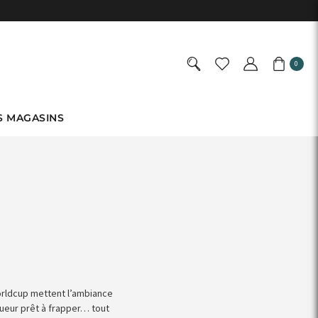
0
S MAGASINS
rldcup mettent l’ambiance
oueur prêt à frapper… tout