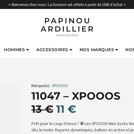
⭐ Bienvenue chez nous ! La livraison est offerte à partir de 100€ d’achat ⭐
HOMMES
ACCESSOIRES
NOS MARQUES
NO
Marque(s) :
XPOOOS
11047 – XPOOOS
13
€
11
€
Prêt pour le coup d’envoi ? ⚽ Les XPOOOS Men Socks Wo
dès le matin. Rayures dynamiques, ballons en action et j