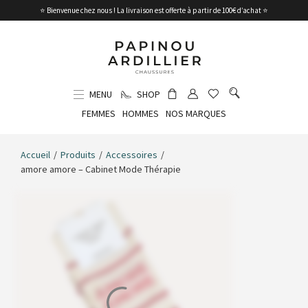
⭐ Bienvenue chez nous ! La livraison est offerte à partir de 100€ d’achat ⭐
MENU
SHOP
FEMMES
HOMMES
NOS MARQUES
Accueil
/
Produits
/
Accessoires
/
amore amore – Cabinet Mode Thérapie