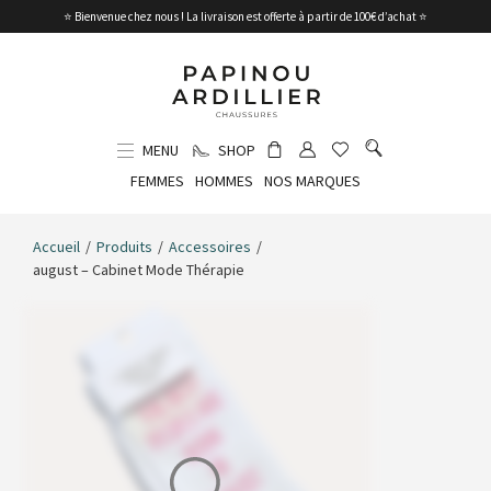
⭐ Bienvenue chez nous ! La livraison est offerte à partir de 100€ d’achat ⭐
MENU
SHOP
FEMMES
HOMMES
NOS MARQUES
Accueil
/
Produits
/
Accessoires
/
august – Cabinet Mode Thérapie