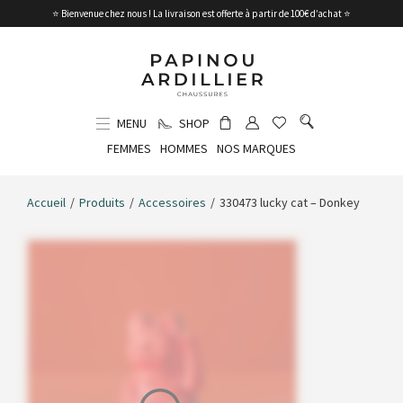
⭐ Bienvenue chez nous ! La livraison est offerte à partir de 100€ d’achat ⭐
MENU
SHOP
FEMMES
HOMMES
NOS MARQUES
Accueil
/
Produits
/
Accessoires
/
330473 lucky cat – Donkey