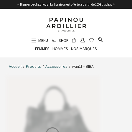
⭐ Bienvenue chez nous ! La livraison est offerte à partir de 100€ d’achat ⭐
MENU
SHOP
FEMMES
HOMMES
NOS MARQUES
Accueil
/
Produits
/
Accessoires
/
wan1l – BIBA