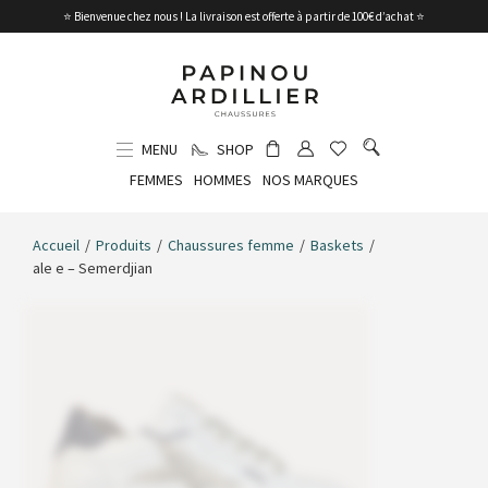
⭐ Bienvenue chez nous ! La livraison est offerte à partir de 100€ d’achat ⭐
MENU
SHOP
FEMMES
HOMMES
NOS MARQUES
Accueil
/
Produits
/
Chaussures femme
/
Baskets
/
ale e – Semerdjian