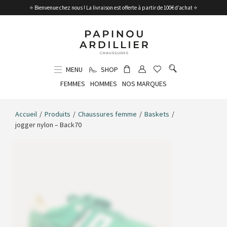
⭐ Bienvenue chez nous ! La livraison est offerte à partir de 100€ d’achat ⭐
MENU
SHOP
FEMMES
HOMMES
NOS MARQUES
Accueil
/
Produits
/
Chaussures femme
/
Baskets
/
jogger nylon – Back70