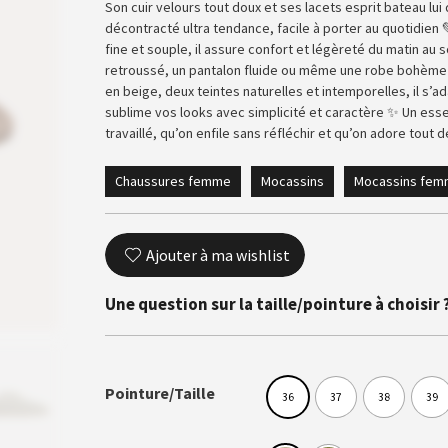
Son cuir velours tout doux et ses lacets esprit bateau lu
décontracté ultra tendance, facile à porter au quotidien
fine et souple, il assure confort et légèreté du matin au s
retroussé, un pantalon fluide ou même une robe bohème 
en beige, deux teintes naturelles et intemporelles, il s’a
sublime vos looks avec simplicité et caractère ✨ Un ess
travaillé, qu’on enfile sans réfléchir et qu’on adore tout d
Chaussures femme
Mocassins
Mocassins fe
Ajouter à ma wishlist
Une question sur la taille/pointure à choisir 
Pointure/Taille
36
37
38
39