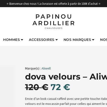
⭐ Bienvenue chez nous ! La livraison est offerte à partir de 100€ d’achat ⭐
HOMMES
ACCESSOIRES
NOS MARQUES
NO
Marque(s) :
Aliwell
dova velours – Aliw
120
€
72
€
Envie d’un look casual raffiné avec une petite touche itali
velours est le mocassin parfait pour celles qui aiment le 