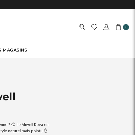
0
S MAGASINS
ell
enne ? 😍 Le Aliwell Dova en
style naturel mais pointu 👌