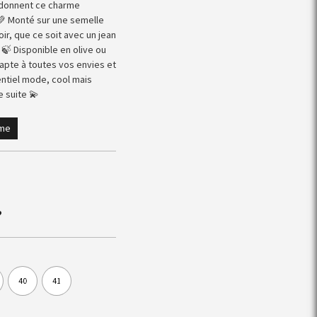
i donnent ce charme
 💚 Monté sur une semelle
oir, que ce soit avec un jean
 Disponible en olive ou
dapte à toutes vos envies et
entiel mode, cool mais
e suite 💫
mme
?
40
41