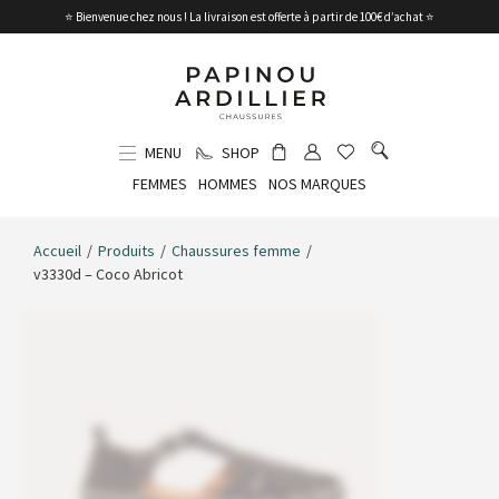
⭐ Bienvenue chez nous ! La livraison est offerte à partir de 100€ d’achat ⭐
MENU
SHOP
FEMMES
HOMMES
NOS MARQUES
Accueil
/
Produits
/
Chaussures femme
/
v3330d – Coco Abricot