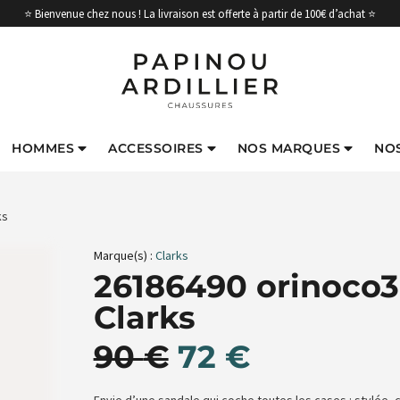
⭐ Bienvenue chez nous ! La livraison est offerte à partir de 100€ d’achat ⭐
HOMMES
ACCESSOIRES
NOS MARQUES
NO
ks
Marque(s) :
Clarks
26186490 orinoco3 
Clarks
90
€
72
€
Envie d’une sandale qui coche toutes les cases : stylée, c