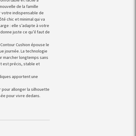
 nouvelle de la famille
r votre indispensable de
ôté chic et minimal qui va
large : elle s’adapte à votre
 donne juste ce qu’il faut de
e Contour Cushion épouse le
ue journée. La technologie
our marcher longtemps sans
t est précis, stable et
alliques apportent une
 pour allonger la silhouette
sée pour vivre dedans.