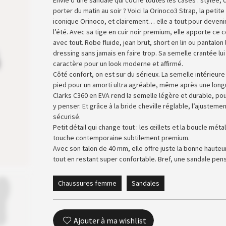
porter du matin au soir ? Voici la Orinoco3 Strap, la petite
iconique Orinoco, et clairement… elle a tout pour deveni
l’été. Avec sa tige en cuir noir premium, elle apporte ce c
avec tout. Robe fluide, jean brut, short en lin ou pantalon 
dressing sans jamais en faire trop. Sa semelle crantée lui
caractère pour un look moderne et affirmé.
Côté confort, on est sur du sérieux. La semelle intérieur
pied pour un amorti ultra agréable, même après une long
Clarks C360 en EVA rend la semelle légère et durable, p
y penser. Et grâce à la bride cheville réglable, l’ajustemen
sécurisé.
Petit détail qui change tout : les œillets et la boucle mét
touche contemporaine subtilement premium.
Avec son talon de 40 mm, elle offre juste la bonne hauteur
tout en restant super confortable. Bref, une sandale pen
Chaussures femme
Sandales
Ajouter à ma wishlist