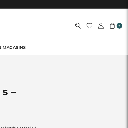
0
S MAGASINS
s –
onfortable et facile à