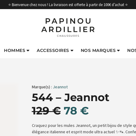
⭐ Bienvenue chez nous ! La livraison est offerte à partir de 100€ d’achat ⭐
HOMMES
ACCESSOIRES
NOS MARQUES
NO
Marque(s) :
Jeannot
544 – Jeannot
129
€
78
€
Craquez pour les mules Jeannot, un petit bijou de style q
élégance italienne et esprit mode ultra actuel ✨👡. Conf