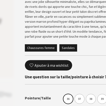
avec une jolie silhouette minimaliste, elles se démarquen
de rivets dorés qui apporte une touche chic, fun et légèr
enfiler, leur design ouvert et leur petit talon discret offr
flâner en ville, partir en vacances ou simplement sublimer
version marron profond hyper élégant ou paprika lumineu
apportent instantanément du caractère à une tenue, qu’on
une robe fluide ou un short d’été. Un modèle tendance, fém
parfait pour ajouter une petite touche mode à chaque pa
Chaussures femme
Sandales
Ajouter à ma wishlist
Une question sur la taille/pointure à choisir 
Pointure/Taille
36
37
38
39