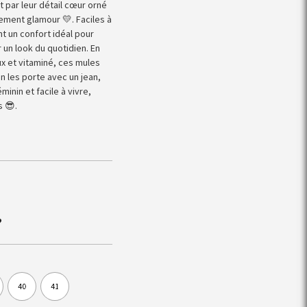
t par leur détail cœur orné
ement glamour 💛. Faciles à
ent un confort idéal pour
 un look du quotidien. En
x et vitaminé, ces mules
 les porte avec un jean,
inin et facile à vivre,
s 😎.
?
40
41