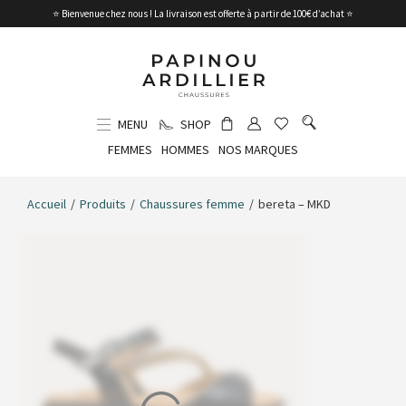
⭐ Bienvenue chez nous ! La livraison est offerte à partir de 100€ d’achat ⭐
MENU
SHOP
FEMMES
HOMMES
NOS MARQUES
Accueil
/
Produits
/
Chaussures femme
/
bereta – MKD