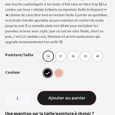
une touche sophistiquée à tes looks d’été sans en faire trop 🙌 Le
combo cuir lisse + détails brillants ou imprimés (hello le léopard 👀
🔥) donne du caractère tout en restant facile à porter au quotidien,
et la bride cheville ajustable assure maintien et confort du matin
jusqu’au soir 💃 La semelle plate est idéale pour enchaîner les
journées actives avec style, que ce soit en robe fluide, short ou
jean, c’est LA sandale cool, féminine et un brin audacieuse qui
upgrade instantanément ton outfit 😍
Pointure/Taille
36
37
38
39
40
Couleur
Ajouter au panier
Une question sur la taille/pointure à choisir ?