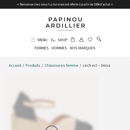
⭐ Bienvenue chez nous ! La livraison est offerte à partir de 100€ d’achat ⭐
MENU
SHOP
FEMMES
HOMMES
NOS MARQUES
Accueil
/
Produits
/
Chaussures femme
/
cech ecl – Unisa