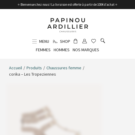
⭐ Bienvenue chez nous ! La livraison est offerte à partir de 100€ d’achat ⭐
MENU
SHOP
FEMMES
HOMMES
NOS MARQUES
Accueil
/
Produits
/
Chaussures femme
/
corika – Les Tropeziennes