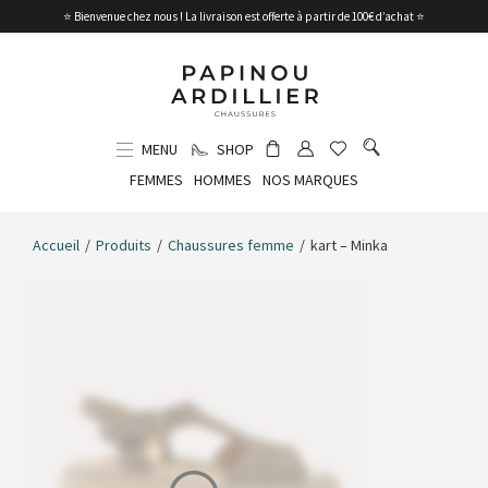
⭐ Bienvenue chez nous ! La livraison est offerte à partir de 100€ d’achat ⭐
MENU
SHOP
FEMMES
HOMMES
NOS MARQUES
Accueil
/
Produits
/
Chaussures femme
/
kart – Minka