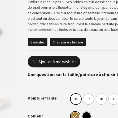
lumière à chaque pas ✨ Ses brides en cuir dessinent un joli
de-pied pour une silhouette fine, élégante et hyper actue
sa conception 100% cuir (doublure et semelle intérieure i
pied tout en douceur pour te suivre toute la journée san
porter, chic sans en faire trop, c’est la sandale parfaite 
instantanément tes looks estivaux, du casual au plus habi
Sandales
Chaussures femme
Ajouter à ma wishlist
Une question sur la taille/pointure à choisir 
Pointure/Taille
36
37
38
39
Couleur