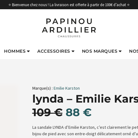
⭐ Bienvenue chez nous ! La livraison est offerte à partir de 100€ d’achat ⭐
HOMMES
ACCESSOIRES
NOS MARQUES
NO
Marque(s) :
Emilie Karston
lynda – Emilie Kar
109
€
88
€
La sandale LYNDA d’Emilie Karston, c’est clairement le peti
bijou de pied avec son entre-doigt délicatement orné d’un