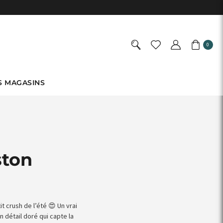
0
S MAGASINS
ston
t crush de l’été 😍 Un vrai
 détail doré qui capte la