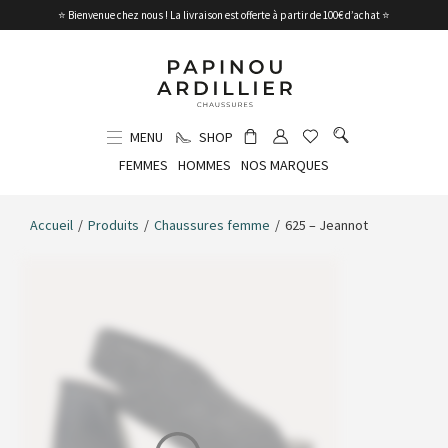
⭐ Bienvenue chez nous ! La livraison est offerte à partir de 100€ d’achat ⭐
MENU
SHOP
FEMMES
HOMMES
NOS MARQUES
Accueil
/
Produits
/
Chaussures femme
/
625 – Jeannot