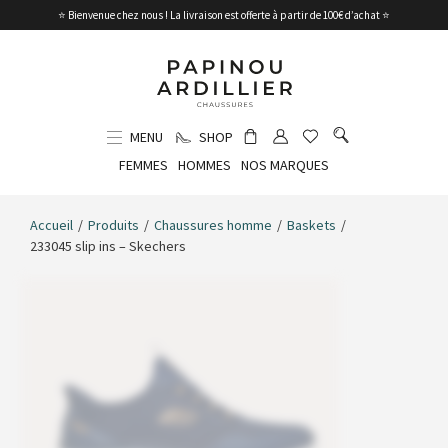
⭐ Bienvenue chez nous ! La livraison est offerte à partir de 100€ d’achat ⭐
MENU
SHOP
FEMMES
HOMMES
NOS MARQUES
Accueil
/
Produits
/
Chaussures homme
/
Baskets
/
233045 slip ins – Skechers