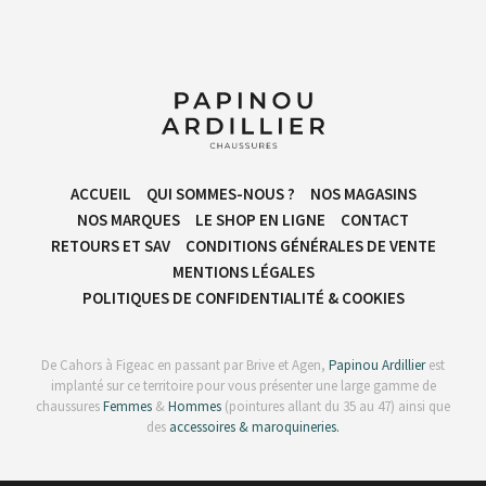
ACCUEIL
QUI SOMMES-NOUS ?
NOS MAGASINS
NOS MARQUES
LE SHOP EN LIGNE
CONTACT
RETOURS ET SAV
CONDITIONS GÉNÉRALES DE VENTE​
MENTIONS LÉGALES
POLITIQUES DE CONFIDENTIALITÉ & COOKIES
De Cahors à Figeac en passant par Brive et Agen,
Papinou Ardillier
est
implanté sur ce territoire pour vous présenter une large gamme de
chaussures
Femmes
&
Hommes
(pointures allant du 35 au 47) ainsi que
des
accessoires & maroquineries.