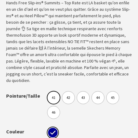
Hands Free Slip-ins® Summits – Top Rate est LA basket qu’on enfile
en un clin d’œil et qu’on ne veut plus quitter. Grâce au système Slip-
ins® et au Heel Pillow™ qui maintient parfaitement le pied, plus
besoin de se pencher : ça glisse, ça tient, et ça assure toute la
journée 👌 Sa tige en maille technique respirante avec renforts
thermofusion 3D apporte un look sportif moderne et dynamique,
tandis que les lacets extensibles NO TIE FIT™ restent en place sans
jamais se défaire 🙌 À l’intérieur, la semelle Skechers Memory
Foam™ offre un amorti ultra confortable qui épouse le pied à chaque
pas. Légère, flexible, lavable en machine et 100 % végan 🌱, elle
combine style casual et praticité absolue. Parfaite avec un jean, un
jogging ou un short, c’est la sneaker facile, confortable et efficace
du quotidien.
Pointure/Taille
41
42
43
44
45
46
Couleur