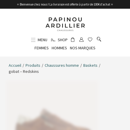
⭐ Bienvenue chez nous ! La livraison est offerte à partir de 100€ d’achat ⭐
MENU
SHOP
FEMMES
HOMMES
NOS MARQUES
Accueil
/
Produits
/
Chaussures homme
/
Baskets
/
gobat – Redskins