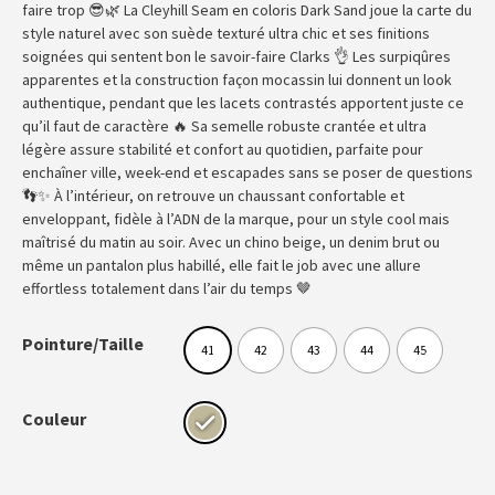
faire trop 😎🌿 La Cleyhill Seam en coloris Dark Sand joue la carte du
style naturel avec son suède texturé ultra chic et ses finitions
soignées qui sentent bon le savoir-faire Clarks 👌 Les surpiqûres
apparentes et la construction façon mocassin lui donnent un look
authentique, pendant que les lacets contrastés apportent juste ce
qu’il faut de caractère 🔥 Sa semelle robuste crantée et ultra
légère assure stabilité et confort au quotidien, parfaite pour
enchaîner ville, week-end et escapades sans se poser de questions
👣✨ À l’intérieur, on retrouve un chaussant confortable et
enveloppant, fidèle à l’ADN de la marque, pour un style cool mais
maîtrisé du matin au soir. Avec un chino beige, un denim brut ou
même un pantalon plus habillé, elle fait le job avec une allure
effortless totalement dans l’air du temps 🤎
Pointure/Taille
41
42
43
44
45
Couleur