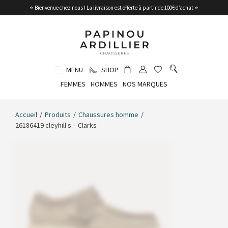
⭐ Bienvenue chez nous ! La livraison est offerte à partir de 100€ d’achat ⭐
MENU
SHOP
FEMMES
HOMMES
NOS MARQUES
Accueil
/
Produits
/
Chaussures homme
/
26186419 cleyhill s – Clarks