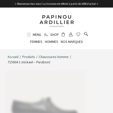
⭐ Bienvenue chez nous ! La livraison est offerte à partir de 100€ d’achat ⭐
MENU
SHOP
FEMMES
HOMMES
NOS MARQUES
Accueil
/
Produits
/
Chaussures homme
/
715604 1 mickael – Paraboot