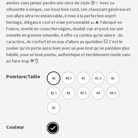
années sans jamais perdre une once de style 😍✨ Avec sa
silhouette iconique, son bout bien rond, son chaussant généreux et
son allure ultra reconnaissable, il mixe à la perfection esprit
heritage, élégance cool et vraie personnalité 👞🔥 Fabriqué en
France, monté en cousu Norvégien, doublé cuir et posé sur une
semelle en gomme naturelle, il offre ce combo qu’on adore : du
caractère, du confort et un max d’allure au quotidien 💥 C’est le
soulier qu’on porte aussi bien avec un jean brut qu’un pantalon plus
habillé, pour un look pointu, authentique et terriblement mode sans
en faire trop 🤎👌
Pointure/Taille
40
40.5
41
41.5
42
42.5
43
43.5
44
44.5
45
Couleur