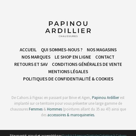
ACCUEIL
QUI SOMMES-NOUS ?
NOS MAGASINS
NOS MARQUES
LE SHOP EN LIGNE
CONTACT
RETOURS ET SAV
CONDITIONS GÉNÉRALES DE VENTE​
MENTIONS LÉGALES
POLITIQUES DE CONFIDENTIALITÉ & COOKIES
De Cahors à Figeac en passant par Brive et Agen,
Papinou Ardillier
est
implanté sur ce territoire pour vous présenter une large gamme de
chaussures
Femmes
&
Hommes
(pointures allant du 35 au 47) ainsi que
des
accessoires & maroquineries.
Site monté, piqué et assemblé par
Euré-k ! Agence Digitale Créative à Cahors