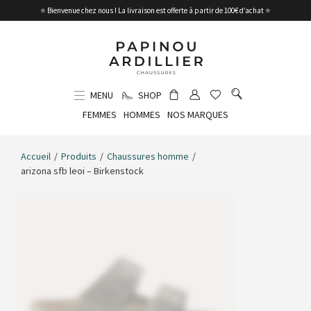
⭐ Bienvenue chez nous ! La livraison est offerte à partir de 100€ d’achat ⭐
MENU
SHOP
FEMMES
HOMMES
NOS MARQUES
Accueil
/
Produits
/
Chaussures homme
/
arizona sfb leoi – Birkenstock