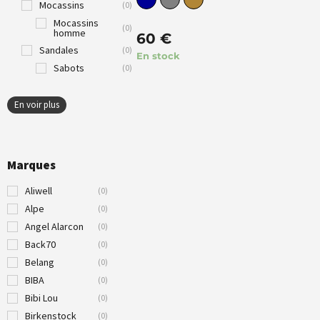
Mocassins
(
0
)
Mocassins
(
0
)
homme
60
€
Sandales
(
0
)
En stock
Sabots
(
0
)
En voir plus
Marques
Aliwell
(
0
)
Alpe
(
0
)
Angel Alarcon
(
0
)
Back70
(
0
)
Belang
(
0
)
BIBA
(
0
)
Bibi Lou
(
0
)
Birkenstock
(
0
)