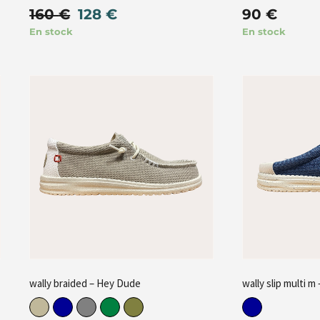
160
€
128
€
90
€
En stock
En stock
wally braided – Hey Dude
wally slip multi 