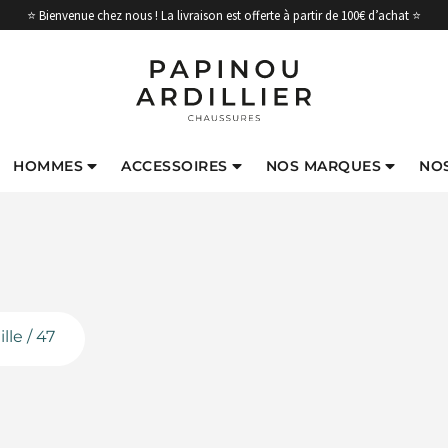
⭐ Bienvenue chez nous ! La livraison est offerte à partir de 100€ d’achat ⭐
HOMMES
ACCESSOIRES
NOS MARQUES
NO
lle / 47