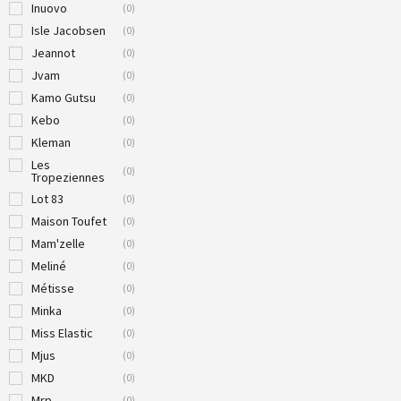
Inuovo
(
0
)
Isle Jacobsen
(
0
)
Jeannot
(
0
)
Jvam
(
0
)
Kamo Gutsu
(
0
)
Kebo
(
0
)
Kleman
(
0
)
Les
(
0
)
Tropeziennes
Lot 83
(
0
)
Maison Toufet
(
0
)
Mam'zelle
(
0
)
Meliné
(
0
)
Métisse
(
0
)
Minka
(
0
)
Miss Elastic
(
0
)
Mjus
(
0
)
MKD
(
0
)
Mrp
(
0
)