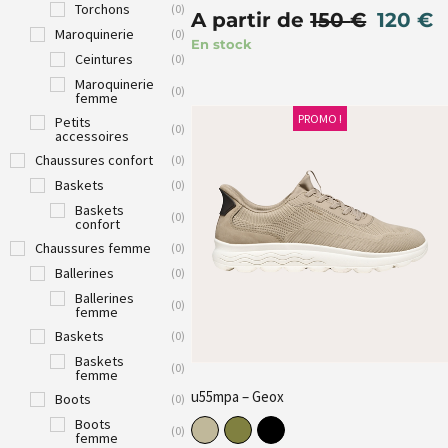
Torchons
(
0
)
A partir de
150
€
120
€
Maroquinerie
(
0
)
En stock
Ceintures
(
0
)
Maroquinerie
(
0
)
femme
PROMO !
Petits
(
0
)
accessoires
Chaussures confort
(
0
)
Baskets
(
0
)
Baskets
(
0
)
confort
Chaussures femme
(
0
)
Ballerines
(
0
)
Ballerines
(
0
)
femme
Baskets
(
0
)
Baskets
(
0
)
femme
u55mpa – Geox
Boots
(
0
)
Boots
(
0
)
femme