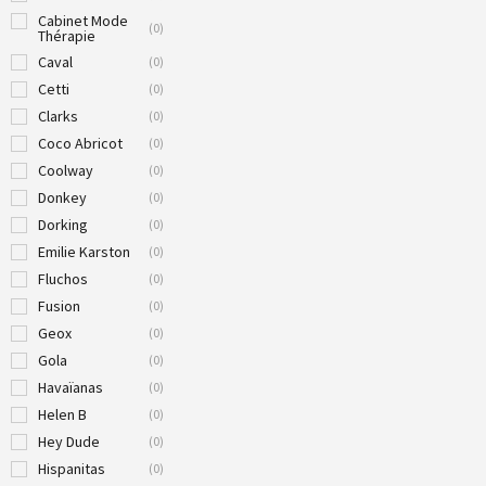
Cabinet Mode
(
0
)
Thérapie
Caval
(
0
)
Cetti
(
0
)
Clarks
(
0
)
Coco Abricot
(
0
)
Coolway
(
0
)
Donkey
(
0
)
Dorking
(
0
)
Emilie Karston
(
0
)
Fluchos
(
0
)
Fusion
(
0
)
Geox
(
0
)
Gola
(
0
)
Havaïanas
(
0
)
Helen B
(
0
)
Hey Dude
(
0
)
Hispanitas
(
0
)