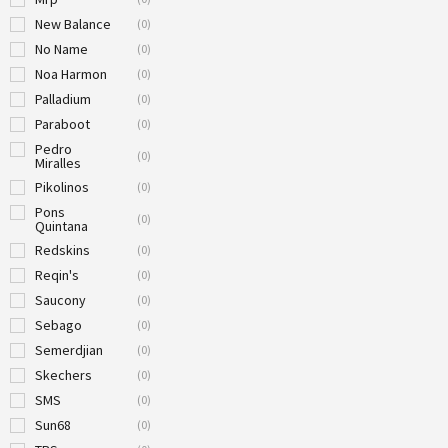
New Balance
(
0
)
No Name
(
0
)
Noa Harmon
(
0
)
Palladium
(
0
)
Paraboot
(
0
)
Pedro
(
0
)
Miralles
Pikolinos
(
0
)
Pons
(
0
)
Quintana
Redskins
(
0
)
Reqin's
(
0
)
Saucony
(
0
)
Sebago
(
0
)
Semerdjian
(
0
)
Skechers
(
0
)
SMS
(
0
)
Sun68
(
0
)