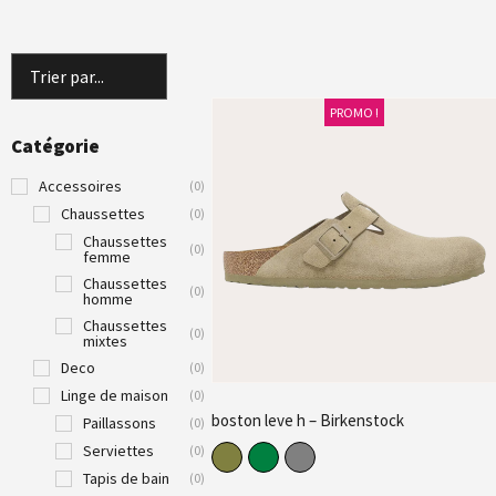
PROMO !
Catégorie
Accessoires
(
0
)
Chaussettes
(
0
)
Chaussettes
(
0
)
femme
Chaussettes
(
0
)
homme
Chaussettes
(
0
)
mixtes
Deco
(
0
)
Linge de maison
(
0
)
boston leve h – Birkenstock
Paillassons
(
0
)
Serviettes
(
0
)
Tapis de bain
(
0
)