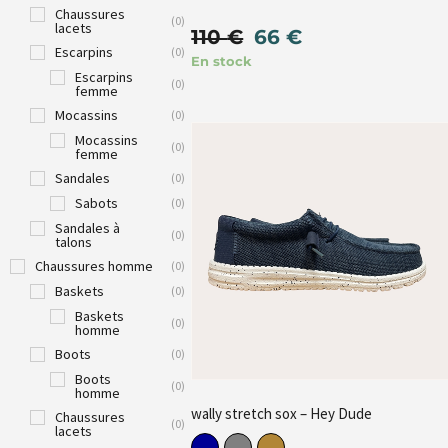
Chaussures
(
0
)
lacets
110
€
66
€
Escarpins
(
0
)
En stock
Escarpins
(
0
)
femme
Mocassins
(
0
)
Mocassins
(
0
)
femme
Sandales
(
0
)
Sabots
(
0
)
Sandales à
(
0
)
talons
Chaussures homme
(
0
)
Baskets
(
0
)
Baskets
(
0
)
homme
Boots
(
0
)
Boots
(
0
)
homme
wally stretch sox – Hey Dude
Chaussures
(
0
)
lacets