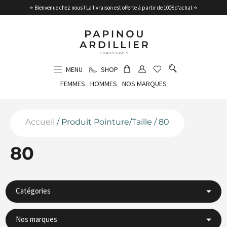
⭐ Bienvenue chez nous ! La livraison est offerte à partir de 100€ d’achat ⭐
MENU
SHOP
FEMMES
HOMMES
NOS MARQUES
Accueil
/ Produit Pointure/Taille / 80
80
Catégories
Nos marques