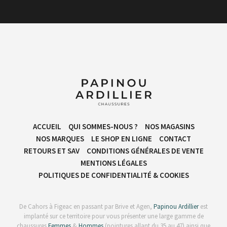
ACCUEIL
QUI SOMMES-NOUS ?
NOS MAGASINS
NOS MARQUES
LE SHOP EN LIGNE
CONTACT
RETOURS ET SAV
CONDITIONS GÉNÉRALES DE VENTE​
MENTIONS LÉGALES
POLITIQUES DE CONFIDENTIALITÉ & COOKIES
De Cahors à Figeac en passant par Brive et Agen,
Papinou Ardillier
est
implanté sur ce territoire pour vous présenter une large gamme de
chaussures
Femmes
&
Hommes
(pointures allant du 35 au 47) ainsi que