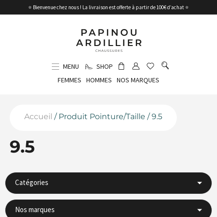
⭐ Bienvenue chez nous ! La livraison est offerte à partir de 100€ d’achat ⭐
MENU
SHOP
FEMMES
HOMMES
NOS MARQUES
Accueil
/ Produit Pointure/Taille / 9.5
9.5
Catégories
Nos marques