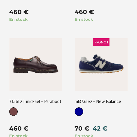
460
€
460
€
En stock
En stock
PROMO !
715612 1 mickael – Paraboot
ml373se2 – New Balance
460
€
70
€
42
€
En stock
En stock