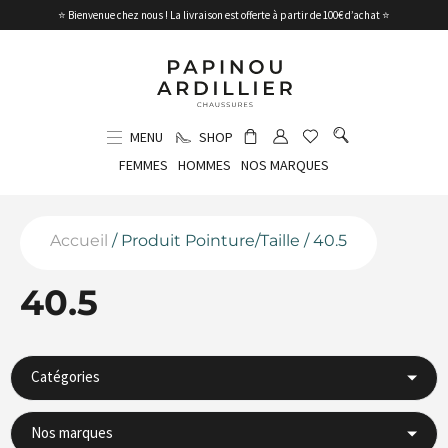
⭐ Bienvenue chez nous ! La livraison est offerte à partir de 100€ d’achat ⭐
MENU
SHOP
FEMMES
HOMMES
NOS MARQUES
Accueil
/ Produit Pointure/Taille / 40.5
40.5
Catégories
Nos marques