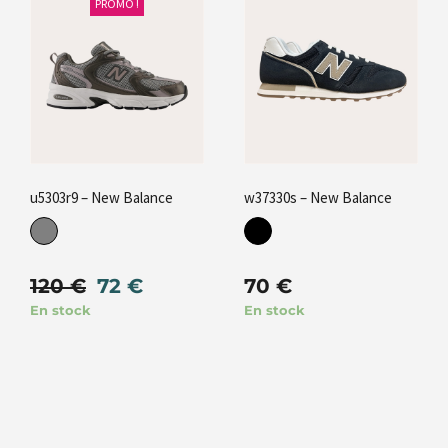
PROMO !
u5303r9 – New Balance
w37330s – New Balance
120
€
72
€
70
€
En stock
En stock