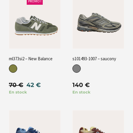
PROMO !
ml373si2 – New Balance
s101493-1007 – saucony
70
€
42
€
140
€
En stock
En stock