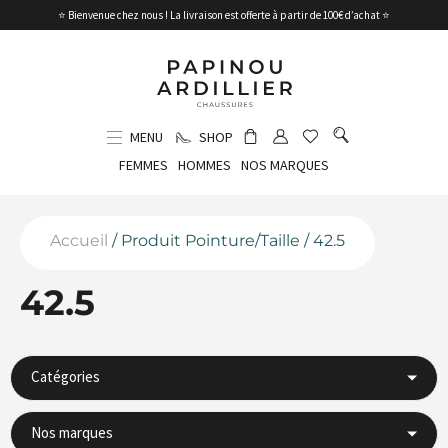
⭐ Bienvenue chez nous ! La livraison est offerte à partir de 100€ d’achat ⭐
MENU
SHOP
FEMMES
HOMMES
NOS MARQUES
Accueil
/ Produit Pointure/Taille / 42.5
42.5
Catégories
Nos marques