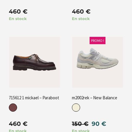
460
€
460
€
En stock
En stock
PROMO !
715612 1 mickael – Paraboot
m2002rek – New Balance
460
€
150
€
90
€
En stock
En stock